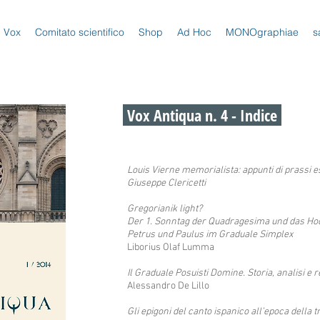
Vox
Comitato scientifico
Shop
Ad Hoc
MONOgraphiae
s
Vox Antiqua n. 4 - Indice
Louis Vierne memorialista: appunti di prassi e
Giuseppe Clericetti
Gregorianik light?
Der 1. Sonntag der Quadragesima und das Hoc
Petrus und Paulus im Graduale Simplex
Liborius Olaf Lumma
Il Graduale Posuisti Domine. Storia, analisi e 
Alessandro De Lillo
Gli epigoni del canto ispanico all’epoca della t