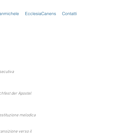
anmichele
EcclesiaCanens
Contatti
secutiva
hfest der Apostel
restituzione melodica
ransizione verso il