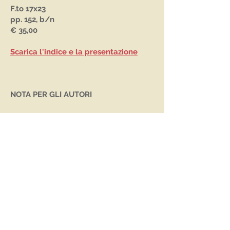
F.to 17x23
pp. 152, b/n
€ 35,00
Scarica l'indice e la presentazione
NOTA PER GLI AUTORI
VoxAntiqua pubblica articoli inerenti la
propria area d’indagine che utilizzano
metodi musicologici, filologici e storici e
devono costituire un contributo originale
alla ricerca e non possono, quindi,
essere stati pubblicati
precedentemente o
contemporaneamente altrove.
Gli articoli possono essere scritti in
italiano, inglese, francese, spagnolo.